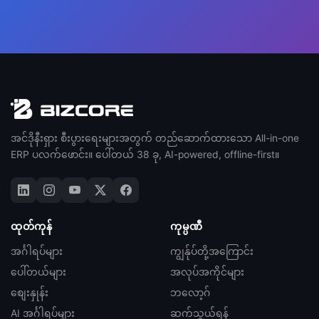
အင်ဒိုနီးရှား စီးပွားရေးများအတွက် တည်ဆောက်ထားသော All-in-one
ERP ပလက်ဖောင်း။ ပေါ်တယ် 38 ခု, AI-powered, offline-first။
ထုတ်ကုန်
ကုမ္ပဏီ
အင်္ဂါရပ်များ
ကျွန်ုပ်တို့အကြောင်း
ပေါ်တယ်များ
အလုပ်အကိုင်များ
စျေးနှုန်း
ဘလော့ဂ်
AI အင်္ဂါရပ်များ
ဆက်သွယ်ရန်