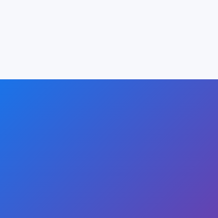
ဆောင်းကို full access ရရှိနိုင်သည်။
BizCore ကို 10+ နှစ် ယုံကြည်စိတ်ချရမှုအတွက် ဒီဇိုင်း
ထုတ်ထားသည်။ Proven နှင့် battle-tested နည်းပညာများ
BizCore က report နှင့် invoice ထုတ်ပေးပါသလား?
(Go, PostgreSQL, Angular, Bootstrap 4) ကို အသုံးပြု
သည်။
ဟုတ်ကဲ့။ BizCore သည် PDF ထုတ်လုပ်ရန် JasperReport ကို
အသုံးပြုသည် — invoice, delivery order, purchase order,
financial report စသည်တို့။ CSV/Excel export လည်း ရရှိ
နိုင်သည်။