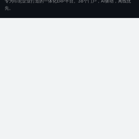
专为印尼企业打造的一体化ERP平台。38个门户，AI驱动，离线优
先。
产品
公司
功能特性
关于我们
价格
招聘
常见问题
博客
AI 功能
联系我们
支持
法律
文档
隐私政策
帮助中心
服务条款
系统状态
SLA
API 文档