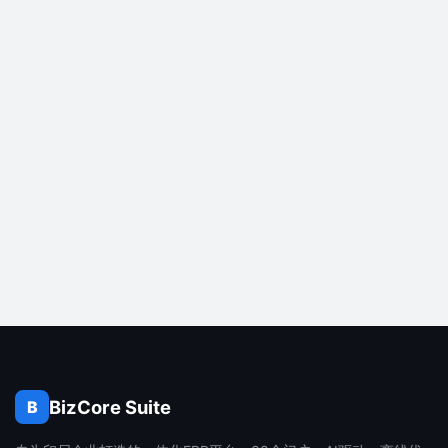
BizCore Suite
B