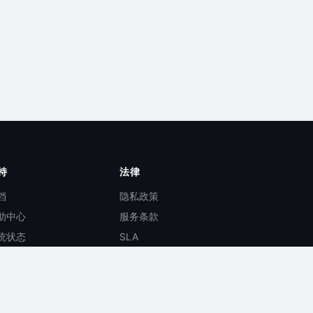
持
法律
档
隐私政策
助中心
服务条款
统状态
SLA
I 文档