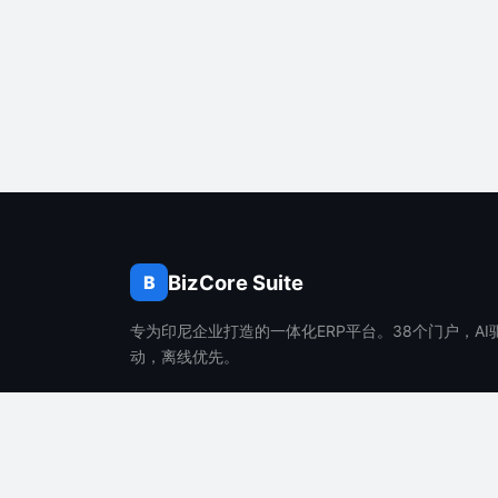
BizCore Suite
B
专为印尼企业打造的一体化ERP平台。38个门户，AI
动，离线优先。