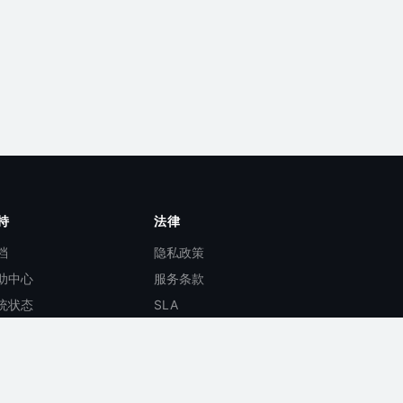
持
法律
档
隐私政策
助中心
服务条款
统状态
SLA
I 文档