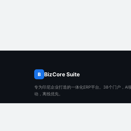
BizCore Suite
B
专为印尼企业打造的一体化ERP平台。38个门户，AI
动，离线优先。