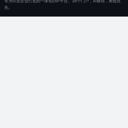
专为印尼企业打造的一体化ERP平台。38个门户，AI驱动，离线优
先。
产品
公司
功能特性
关于我们
价格
招聘
常见问题
博客
AI 功能
联系我们
支持
法律
文档
隐私政策
帮助中心
服务条款
系统状态
SLA
API 文档