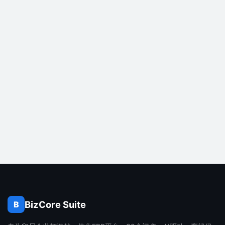
BizCore Suite
B