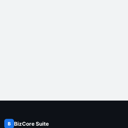
BizCore Suite
B