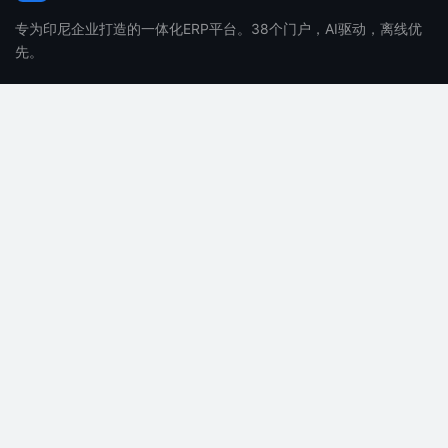
专为印尼企业打造的一体化ERP平台。38个门户，AI驱动，离线优
先。
产品
公司
功能特性
关于我们
价格
招聘
常见问题
博客
AI 功能
联系我们
支持
法律
文档
隐私政策
帮助中心
服务条款
系统状态
SLA