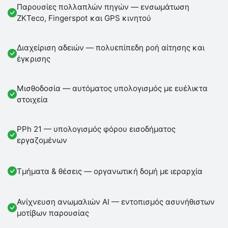
Παρουσίες πολλαπλών πηγών — ενσωμάτωση
ZKTeco, Fingerspot και GPS κινητού
Διαχείριση αδειών — πολυεπίπεδη ροή αίτησης και
έγκρισης
Μισθοδοσία — αυτόματος υπολογισμός με ευέλικτα
στοιχεία
PPh 21 — υπολογισμός φόρου εισοδήματος
εργαζομένων
Τμήματα & θέσεις — οργανωτική δομή με ιεραρχία
Ανίχνευση ανωμαλιών AI — εντοπισμός ασυνήθιστων
μοτίβων παρουσίας