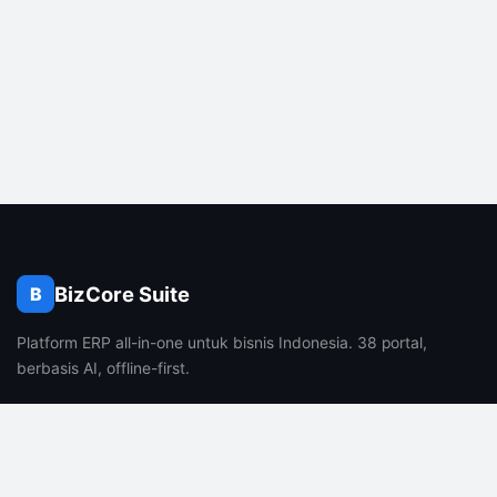
BizCore Suite
B
Platform ERP all-in-one untuk bisnis Indonesia. 38 portal,
berbasis AI, offline-first.
PRODUK
PERUSAHAAN