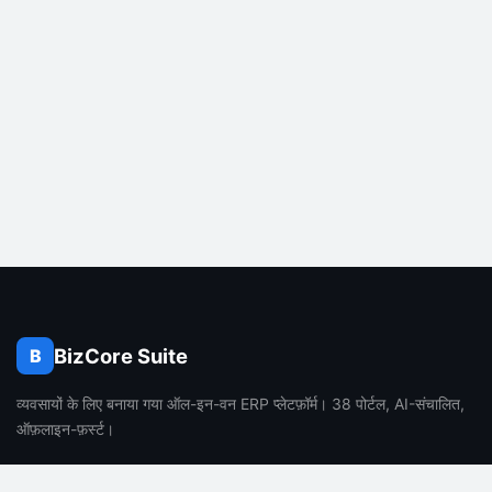
BizCore Suite
B
व्यवसायों के लिए बनाया गया ऑल-इन-वन ERP प्लेटफ़ॉर्म। 38 पोर्टल, AI-संचालित,
ऑफ़लाइन-फ़र्स्ट।