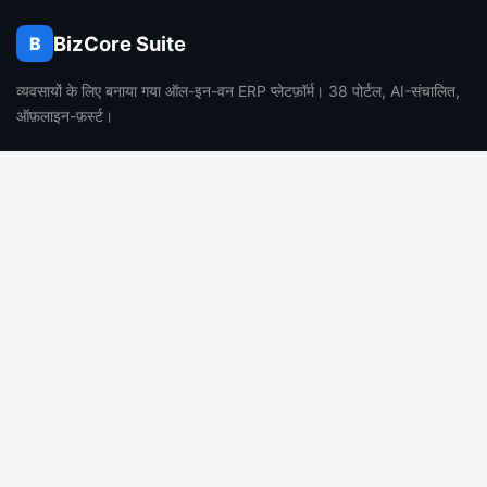
BizCore Suite
B
व्यवसायों के लिए बनाया गया ऑल-इन-वन ERP प्लेटफ़ॉर्म। 38 पोर्टल, AI-संचालित,
ऑफ़लाइन-फ़र्स्ट।
उत्पाद
कंपनी
विशेषताएं
हमारे बारे में
मूल्य निर्धारण
करियर
सामान्य प्रश्न
ब्लॉग
AI विशेषताएं
संपर्क
सपोर्ट
कानूनी
डॉक्यूमेंटेशन
गोपनीयता नीति
सहायता केंद्र
सेवा की शर्तें