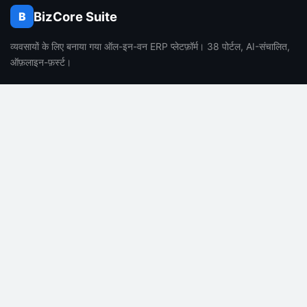
BizCore Suite
B
व्यवसायों के लिए बनाया गया ऑल-इन-वन ERP प्लेटफ़ॉर्म। 38 पोर्टल, AI-संचालित,
ऑफ़लाइन-फ़र्स्ट।
उत्पाद
कंपनी
विशेषताएं
हमारे बारे में
मूल्य निर्धारण
करियर
सामान्य प्रश्न
ब्लॉग
AI विशेषताएं
संपर्क
सपोर्ट
कानूनी
डॉक्यूमेंटेशन
गोपनीयता नीति
सहायता केंद्र
सेवा की शर्तें