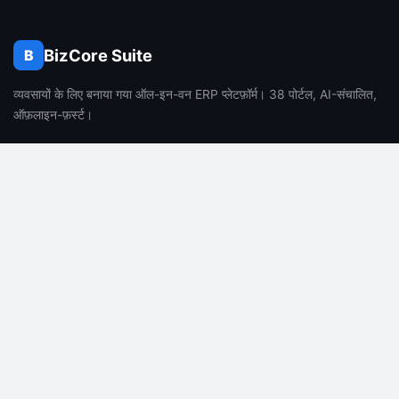
BizCore Suite
B
व्यवसायों के लिए बनाया गया ऑल-इन-वन ERP प्लेटफ़ॉर्म। 38 पोर्टल, AI-संचालित,
ऑफ़लाइन-फ़र्स्ट।
उत्पाद
कंपनी
विशेषताएं
हमारे बारे में
मूल्य निर्धारण
करियर
सामान्य प्रश्न
ब्लॉग
AI विशेषताएं
संपर्क
सपोर्ट
कानूनी
डॉक्यूमेंटेशन
गोपनीयता नीति