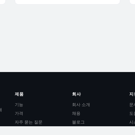
제품
회사
지
기능
회사 소개
문
개
가격
채용
도
자주 묻는 질문
블로그
시
AI 기능
문의
AP