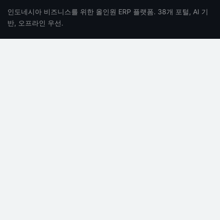
인도네시아 비즈니스를 위한 올인원 ERP 플랫폼. 38개 포털, AI 기
반, 오프라인 우선.
제품
회사
기능
회사 소개
가격
채용
자주 묻는 질문
블로그
AI 기능
문의
지원
법적 사항
문서
개인정보 처리방침
도움말 센터
이용약관
시스템 상태
SLA
API 문서