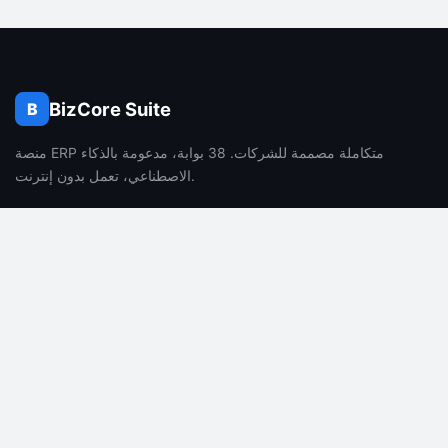
BizCore Suite
B
منصة ERP متكاملة مصممة للشركات. 38 بوابة، مدعومة بالذكاء
الاصطناعي، تعمل بدون إنترنت.
الشركة
المنتج
من نحن
المميزات
الوظائف
التسعير
المدونة
الأسئلة الشائعة
جهة الاتصال
مميزات الذكاء الاصطناعي