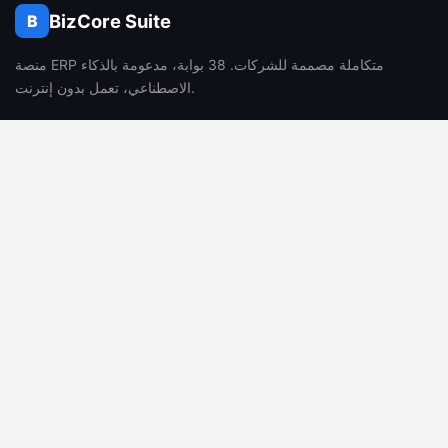
BizCore Suite
B
منصة ERP متكاملة مصممة للشركات. 38 بوابة، مدعومة بالذكاء
الاصطناعي، تعمل بدون إنترنت.
الشركة
المنتج
من نحن
المميزات
الوظائف
التسعير
المدونة
الأسئلة الشائعة
جهة الاتصال
مميزات الذكاء الاصطناعي
الشؤون القانونية
الدعم
سياسة الخصوصية
التوثيق
شروط الخدمة
مركز المساعدة