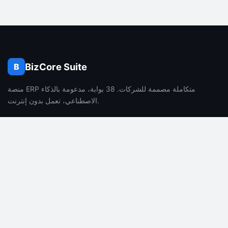
BizCore Suite
B
منصة ERP متكاملة مصممة للشركات. 38 بوابة، مدعومة بالذكاء
الاصطناعي، تعمل بدون إنترنت.
الشركة
المنتج
من نحن
المميزات
الوظائف
التسعير
المدونة
الأسئلة الشائعة
جهة الاتصال
مميزات الذكاء الاصطناعي