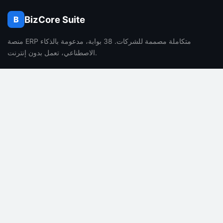
BizCore Suite
B
منصة ERP متكاملة مصممة للشركات. 38 بوابة، مدعومة بالذكاء
الاصطناعي، تعمل بدون إنترنت.
الشركة
المنتج
من نحن
المميزات
الوظائف
التسعير
المدونة
الأسئلة الشائعة
جهة الاتصال
مميزات الذكاء الاصطناعي
الشؤون القانونية
الدعم
سياسة الخصوصية
التوثيق
شروط الخدمة
مركز المساعدة