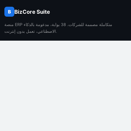
BizCore Suite
B
منصة ERP متكاملة مصممة للشركات. 38 بوابة، مدعومة بالذكاء
الاصطناعي، تعمل بدون إنترنت.
الشركة
المنتج
من نحن
المميزات
الوظائف
التسعير
المدونة
الأسئلة الشائعة
جهة الاتصال
مميزات الذكاء الاصطناعي
الشؤون القانونية
الدعم
سياسة الخصوصية
التوثيق
شروط الخدمة
مركز المساعدة