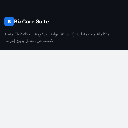
BizCore Suite
B
منصة ERP متكاملة مصممة للشركات. 38 بوابة، مدعومة بالذكاء
الاصطناعي، تعمل بدون إنترنت.
الشركة
المنتج
من نحن
المميزات
الوظائف
التسعير
المدونة
الأسئلة الشائعة
جهة الاتصال
مميزات الذكاء الاصطناعي
الشؤون القانونية
الدعم