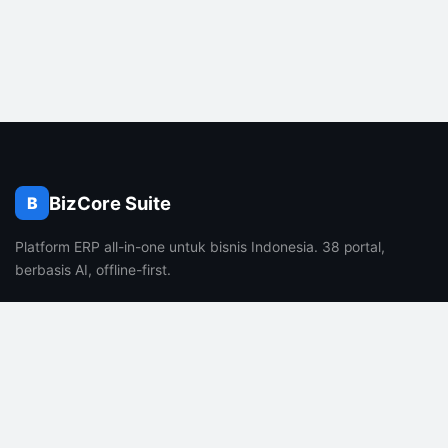
BizCore Suite
B
Platform ERP all-in-one untuk bisnis Indonesia. 38 portal,
berbasis AI, offline-first.
PRODUK
PERUSAHAAN
Fitur
Tentang Kami
Harga
Karir