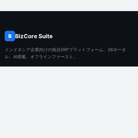
BizCore Suite
B
インドネシア企業向けの統合ERPプラットフォーム。38ポータ
ル、AI搭載、オフラインファースト。
製品
会社
機能
会社概要
料金
採用情報
よくある質問
ブログ
AI機能
お問い合わせ