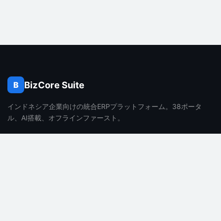
BizCore Suite
B
インドネシア企業向けの統合ERPプラットフォーム。38ポータ
ル、AI搭載、オフラインファースト。
製品
会社
機能
会社概要
料金
採用情報
よくある質問
ブログ