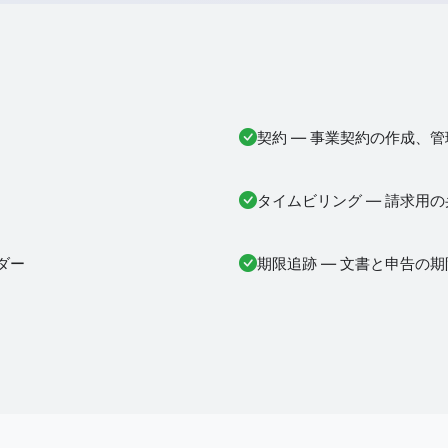
契約 — 事業契約の作成、
タイムビリング — 請求用
ダー
期限追跡 — 文書と申告の