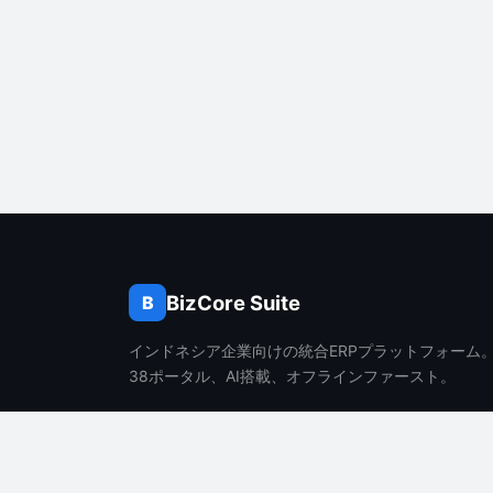
BizCore Suite
B
インドネシア企業向けの統合ERPプラットフォーム
38ポータル、AI搭載、オフラインファースト。