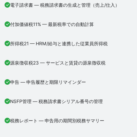
電子請求書 — 税務請求書の生成と管理（売上/仕入）
付加価値税11% — 最新税率での自動計算
所得税21 — HRM/給与と連携した従業員所得税
源泉徴収税23 — サービスと賃貸の源泉徴収税
申告 — 申告履歴と期限リマインダー
NSFP管理 — 税務請求書シリアル番号の管理
税務レポート — 申告用の期間別税務サマリー