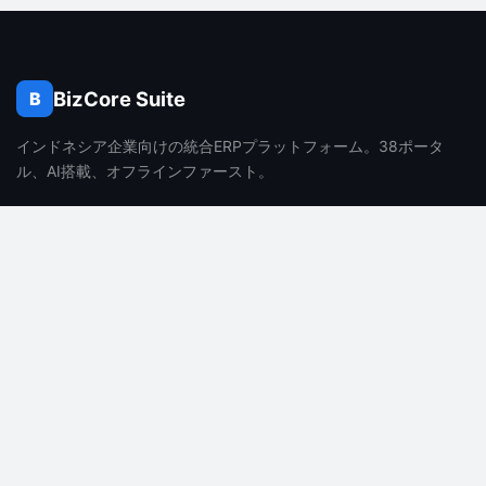
BizCore Suite
B
インドネシア企業向けの統合ERPプラットフォーム。38ポータ
ル、AI搭載、オフラインファースト。
製品
会社
機能
会社概要
料金
採用情報
よくある質問
ブログ
AI機能
お問い合わせ
サポート
法務