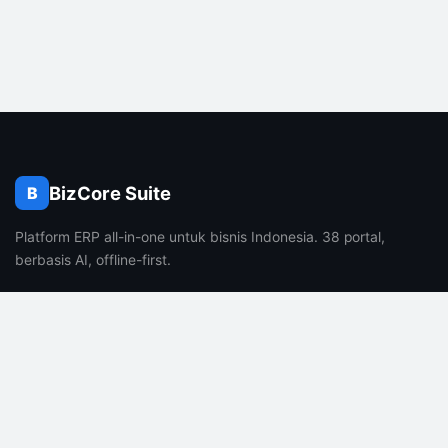
BizCore Suite
B
Platform ERP all-in-one untuk bisnis Indonesia. 38 portal,
berbasis AI, offline-first.
PRODUK
PERUSAHAAN
Fitur
Tentang Kami
Harga
Karir