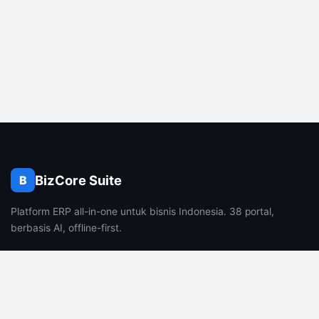
BizCore Suite
B
Platform ERP all-in-one untuk bisnis Indonesia. 38 portal,
berbasis AI, offline-first.
PRODUK
PERUSAHAAN