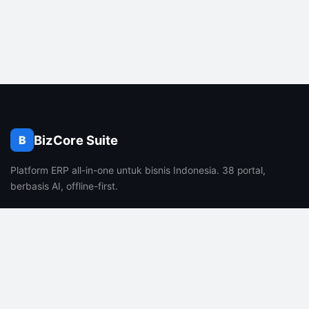
BizCore Suite
B
Platform ERP all-in-one untuk bisnis Indonesia. 38 portal,
berbasis AI, offline-first.
PRODUK
PERUSAHAAN
Fitur
Tentang Kami
Harga
Karir