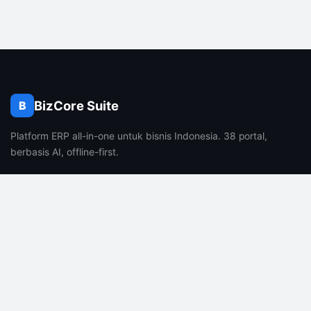
BizCore Suite
B
Platform ERP all-in-one untuk bisnis Indonesia. 38 portal,
berbasis AI, offline-first.
PRODUK
PERUSAHAAN
Fitur
Tentang Kami
Harga
Karir
FAQ
Blog
Fitur AI
Kontak