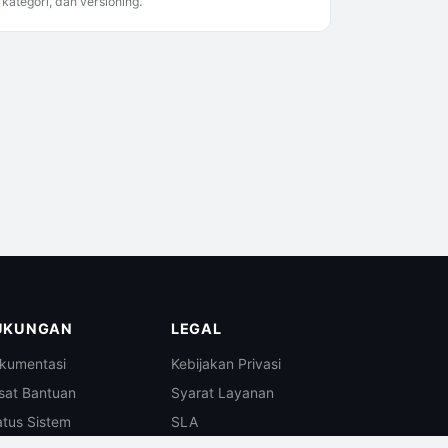
kategori, dan versioning.
UKUNGAN
LEGAL
kumentasi
Kebijakan Privasi
sat Bantuan
Syarat Layanan
atus Sistem
SLA