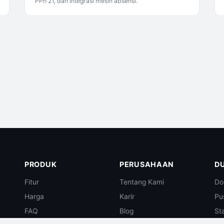
PPh 21, dan integrasi mesin absensi.
PRODUK
PERUSAHAAN
D
Fitur
Tentang Kami
Do
Harga
Karir
Pu
FAQ
Blog
St