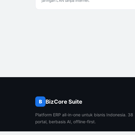
jaringan LAN tanpa internet.
BizCore Suite
B
Platform ERP all-in-one untuk bisnis Indonesia. 38
portal, berbasis AI, offline-first.