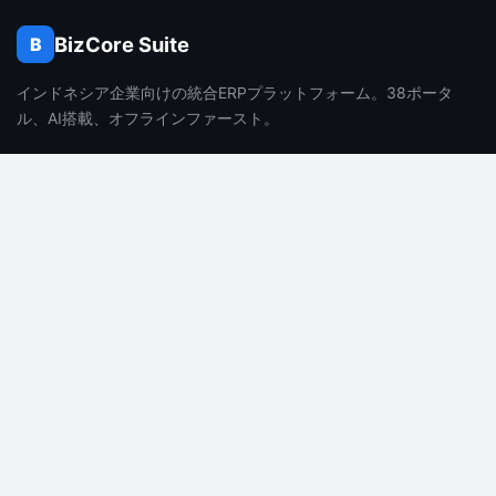
BizCore Suite
B
インドネシア企業向けの統合ERPプラットフォーム。38ポータ
ル、AI搭載、オフラインファースト。
製品
会社
機能
会社概要
料金
採用情報
よくある質問
ブログ
AI機能
お問い合わせ
サポート
法務
ドキュメント
プライバシーポリシー
ヘルプセンター
利用規約