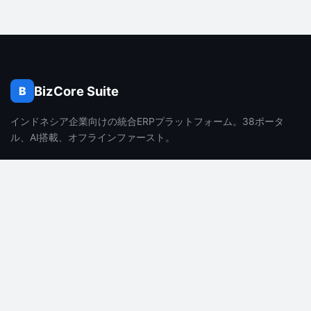
BizCore Suite
B
インドネシア企業向けの統合ERPプラットフォーム。38ポータ
ル、AI搭載、オフラインファースト。
製品
会社
機能
会社概要
料金
採用情報
よくある質問
ブログ
AI機能
お問い合わせ